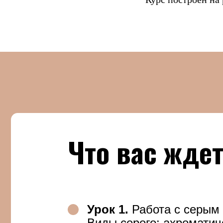
Что вас ждет в
Урок 1.
Работа с серым цвет
Виды серого: ахроматически
хроматический. Идеальные с
цветов для серого интерьера
Урок 2.
Работа с бежевым цв
Все оттенки бежевого, как их
другими цветами. Сочетание
серым.