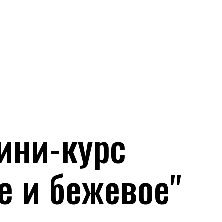
-курс
 бежевое"
ые или бежевые