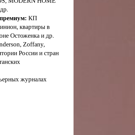
DS, MODERN HOME
др.
 премиум:
КП
инион, квартиры в
оне Остоженка и др.
nderson, Zoffany,
ритории России и стран
танских
рьерных журналах