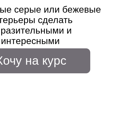
 сделать
льными и
сными
а курс