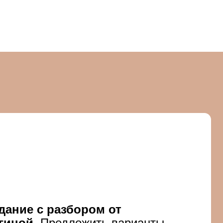
разбором от
едложить варианты
4 реальных
курсе
вы
риной и
дации по
х или бежевых