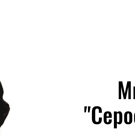
Мини
"Серое и
Как скучные сер