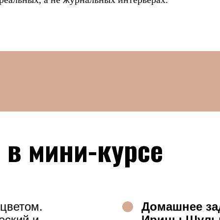
 мини-курсе
ом.
Домашнее задание с 
й и
Ирины Шульгиной.
Пр
очетания
оформления одного из 
.
интерьеров.
За время обучения на 
етом.
можете обсудить с И
 сочетать с
получить ее рекомен
 бежевого с
вашим проектам
серы
интерьеров.