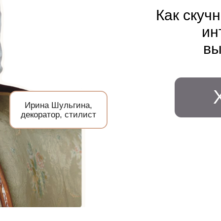
интерьеры
выразите
интере
Хочу н
Ирина Шульгина,
екоратор, стилист