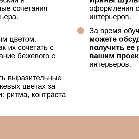
ыразительные
х цветах за
тма, контраста