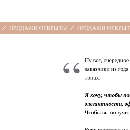
ДАЖИ ОТКРЫТЫ
ПРОДАЖИ ОТКРЫТЫ
П
“
Ну вот, очередное
заказчики из год
тонах.
Я хочу, чтобы по
элегантности, э
Чтобы вы получил
Курс построен на