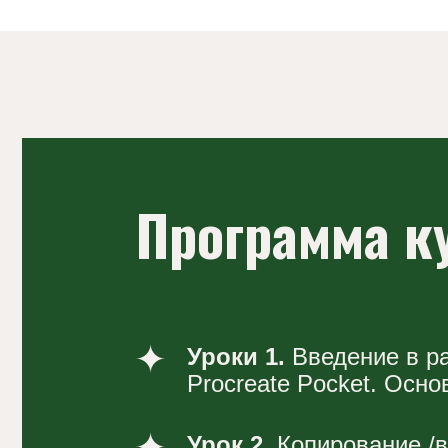
Procreate Pocket. Основные
Урок 2.
Копирование /вставк
выделение. Тренируемся ра
топовыми функциями для у
Урок 3.
Мудборд. Быстрый 
текстильного оформления. 
найти нужные формы мебели
обоев, как скачать и загруз
приложение.
Урок 4.
Коллаж штор с эле
интерьера. Воспроизводим 
нет фотографии окна.
Урок 5.
Как подготовить фо
окна к работе. Делаем
цветокоррекцию и выравнив