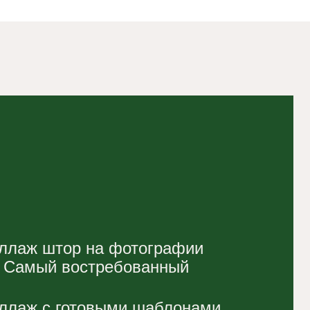
востребованный
отовыми шаблонами
е работу.
графии вручную от
едметов мебели. От
и зависит
ей визуализации.
отать с чатом-GPT.
вратить неудачное
ещения в идеальную
зации.
ем исходный быстрый
ото из интерьерного
 чата GPT.