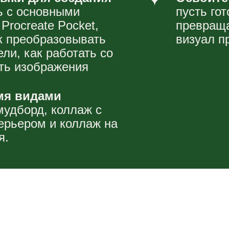
са
 с программой
Урок 6.
Коллаж што