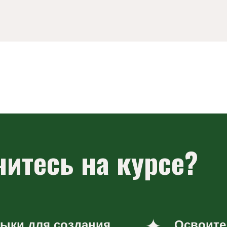
есь на курсе?
для создания
Освоите нейросе
сновными
пусть готовит фот
eate Pocket,
превращает ваш к
реобразовывать
визуал премиально
ак работать со
зображения
идами
рд, коллаж с
ом и коллаж на