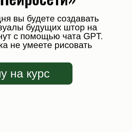
будете создавать
удущих штор на
омощью чата GPT.
меете рисовать
курс