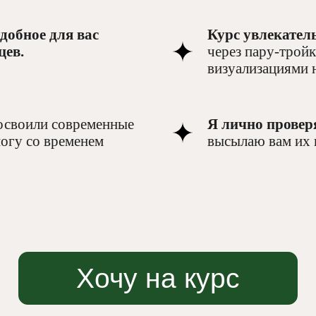
добное для вас
Курс увлекател
цев.
через пару-тройк
визуализациями 
Хочу на курс
освоили современные
Я лично провер
ногу со временем
высылаю вам их 