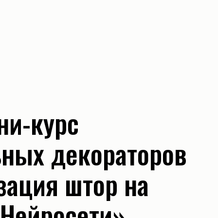
урс
декораторов
 штор на
осети»